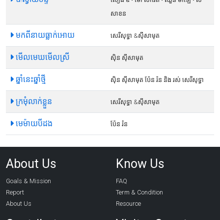
សាខន
មកពីនាយធ្លាក់អោយ
សេរីសុទ្ធា​ &ស៊ីសាមុត
មើលមេឃមើលស្រី
ស៊ិន ស៊ីសាមុត
ឆ្នាំនេះឆ្នាំថ្មី
ស៊ិន ស៊ីសាមុត​ ប៉ែន រ៉ន និង រស់ សេរីសុទ្ធា
ក្រមុំលាក់ខ្លួន
សេរីសុទ្ធា​ &ស៊ីសាមុត
មេម៉ាយបីដង
ប៉ែន រ៉ន
About Us
Know Us
Goals & Mission
FAQ
Report
Term & Condition
About Us
Resource