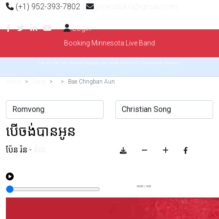
(+1) 952-393-7802
yroeunLKO@gmail.com
Login
Booking Minnesota Live Band
Get 40% OFF with the Pretty Big Deal Sale. Speak Khmer FAST for as low as $6/month
Home
Song
Bae Chngban Aun
បើចង់បានអូន
ប៉ែន រ៉ន
-
រាំវង់
00:00
/
3:32
Example range