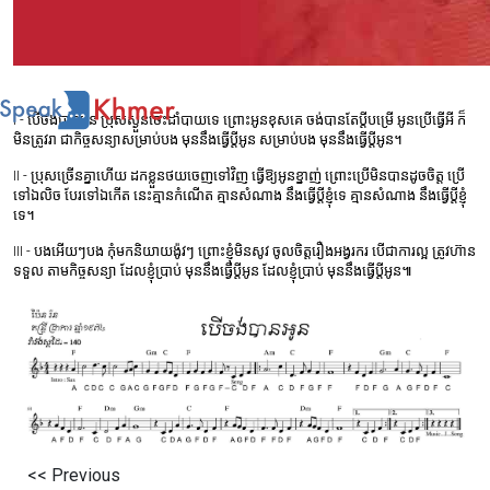
I -
បើចង់បានអូន
ប្រុសស្ងួនចេះដាំបាយទេ
ព្រោះអូនខុសគេ
ចង់បានតែប្តីបម្រើ
អូនប្រើធ្វើអី
ក៏
មិនត្រូវរា
ជាកិច្ចសន្យាសម្រាប់បង
មុននឹងធ្វើប្តីអូន
សម្រាប់បង
មុននឹងធ្វើប្តីអូន។
II -
ប្រុសច្រើនគ្នាហើយ
ដកខ្លួនថយចេញទៅវិញ
ធ្វើឱ្យអូនខ្នាញ់
ព្រោះប្រើមិនបានដូចចិត្ត
ប្រើ
ទៅឯលិច
បែរទៅឯកើត
នេះគ្មានកំណើត
គ្មានសំណាង
នឹងធ្វើប្តីខ្ញុំទេ
គ្មានសំណាង
នឹងធ្វើប្តីខ្ញុំ
ទេ។
III -
បងអើយៗបង
កុំមកនិយាយង៉ូវៗ
ព្រោះខ្ញុំមិនសូវ
ចូលចិត្តរឿងអង្វរករ
បើជាការល្អ
ត្រូវហ៊ាន
ទទួល
តាមកិច្ចសន្យា
ដែលខ្ញុំប្រាប់
មុននឹងធ្វើប្តីអូន
ដែលខ្ញុំប្រាប់
មុននឹងធ្វើប្តីអូន៕
<< Previous