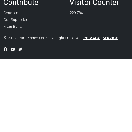
Contribute
Visitor Counter
Donation
229,784
Our Supporter
Main Band
© 2019 Learn Khmer Online. All rights reserved.
PRIVACY
SERVICE