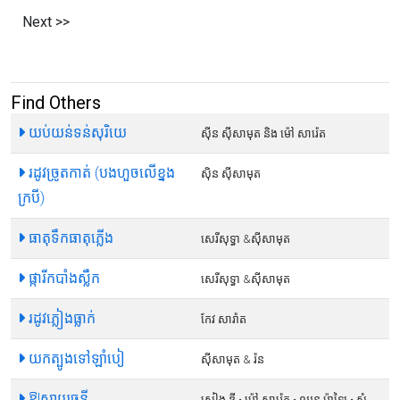
Next >>
Find Others
យប់យន់ទន់សុរិយេ
ស៊ីន ស៊ីសាមុត និង ម៉ៅ សារ៉េត
រដូវច្រូតកាត់ (បងហួចលើខ្នង
ស៊ិន ស៊ីសាមុត
ក្របី)
ធាតុទឹកធាតុភ្លើង
សេរីសុទ្ធា​ &ស៊ីសាមុត
ផ្ការីកបាំងស្លឹក
សេរីសុទ្ធា​ &ស៊ីសាមុត
រដូវភ្លៀងធ្លាក់
កែវ សារ៉ាត
យកត្បូងទៅឡាំបៀ
ស៊ីសាមុត & រ៉ន
ឱ!ស្វាយចន្ទី
សៀង ឌី • ម៉ៅ សារ៉េត • ឈួន ម៉ាឡៃ • សំ