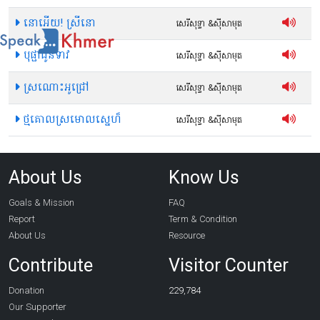
នោអើយ! ស្រីនោ
សេរីសុទ្ធា​ &ស៊ីសាមុត
បុផ្ផាដូនទាវ
សេរីសុទ្ធា​ &ស៊ីសាមុត
ស្រណោះអូជ្រៅ
សេរីសុទ្ធា​ &ស៊ីសាមុត
ថ្មគោលស្រមោលស្នេហ៏
សេរីសុទ្ធា​ &ស៊ីសាមុត
About Us
Know Us
Goals & Mission
FAQ
Report
Term & Condition
About Us
Resource
Contribute
Visitor Counter
Donation
229,784
Our Supporter