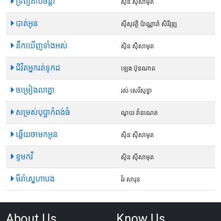
ទ្រព្យគាប់ចិន្តា
ស៊ិន ស៊ីសាមុត
បាត់អូន
ស៊ីសុវត្ថិ ប៉ាណ្ណារ៉ា សិរីវុឌ្ឍ
នឹកឃើញទាំងអស់
ស៊ិន ស៊ីសាមុត
ជិវិតអ្នករត់ទូកដ
ឡេង ប៊ុនណាត
ចម្រៀងលាគ្នា
រស់ សេរីសុទ្ធា
សម្រស់បុប្ផាកំពង់ធំ
ណូយ វ៉ានណេត
ឆ្លើយចាមកអូន
ស៊ិន ស៊ីសាមុត
ខ្ទមកវី
ស៊ិន ស៊ីសាមុត
មីរ៉ាស្នេហាបង
វ័រ សារុន
About Us
Know Us