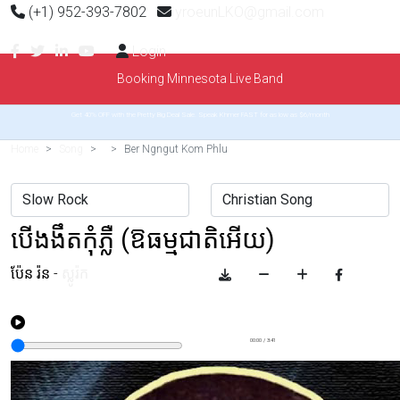
(+1) 952-393-7802
yroeunLKO@gmail.com
Login
Booking Minnesota Live Band
Get 40% OFF with the Pretty Big Deal Sale. Speak Khmer FAST for as low as $6/month
Home
Song
Ber Ngngut Kom Phlu
បើងងឹតកុំភ្លឺ (ឱធម្មជាតិអើយ)
ប៉ែន រ៉ន
-
ស្លូរ៉ក
00:00
/
3:41
Example range