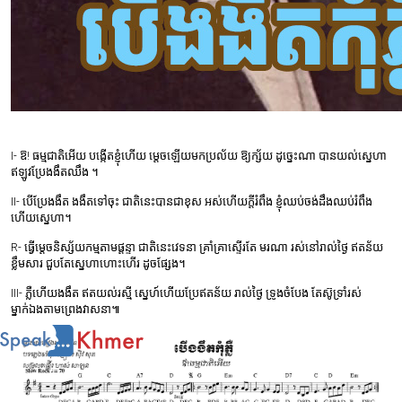
I-
ឱ
!
ធម្មជាតិអើយ
បង្កើតខ្ញុំហើយ
ម្តេចឡើយមកប្រល័យ
ឱ្យក្ស័យ
ដូច្នេះណា
បានយល់ស្នេហា
ឥឡូវប្រែងងឹតឈឹង
។
II-
បើប្រែងងឹត
ងងឹតទៅចុះ
ជាតិនេះបានជាខុស
អស់ហើយក្តីរំពឹង
ខ្ញុំឈប់ចង់ដឹងឈប់រំពឹង
ហើយស្នេហា។
R-
ធ្វើម្ដេចនិស្ស័យកម្មតាមផ្តន្ទា
ជាតិនេះវេទនា
គ្រាំគ្រាស្ទើរតែ
មរណា
រស់នៅរាល់ថ្ងៃ
ឥតន័យ
ខ្លឹមសារ
ជួបតែស្នេហាហោះហើរ
ដូចផ្សែង។
III-
ភ្លឺហើយងងឹត
ឥតយល់រស្មី
ស្នេហ៍ហើយប្រែឥតន័យ
រាល់ថ្ងៃ
ទ្រូងចំបែង
តែស៊ូទ្រាំរស់
ម្នាក់ឯងតាមព្រេងវាសនា៕