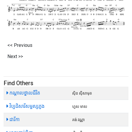
<< Previous
Next >>
Find Others
កណ្តាលថ្នាលជីវិត
ស៊ិន ស៊ីសាមុត
វិប្បដិសារីសម្ផស្សភួង
ហួស មាស
ដារីកា
គង់ វណ្ណា