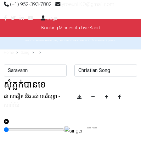
(+1) 952-393-7802
yroeunLKO@gmail.com
Login
Booking Minnesota Live Band
Get 40% OFF with the Pretty Big Deal Sale. Speak Khmer FAST for as low as $6/month
Home
Song
សុំភ្លក់បានទេ
ជា សាវឿន និង រស់ សេរីសុទ្ធា
-
សារ៉ាវ៉ាន់
00:00
/
00:00
Example range