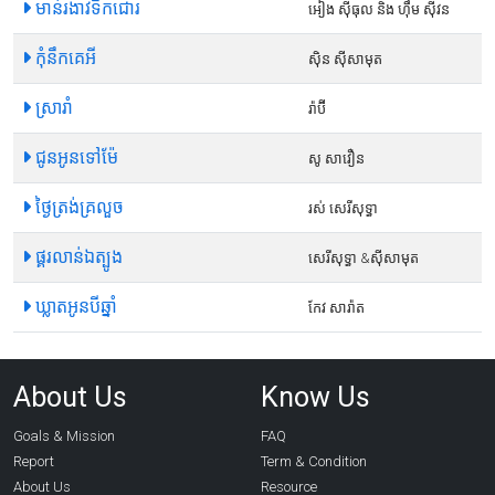
មាន់រងាវទឹកជោរ
អៀង ស៊ីធុល និង ហ៊ឹម ស៊ីវន
កុំនឹកគេអី
ស៊ិន ស៊ីសាមុត
ស្រារាំ
រ៉ាប៊ី
ជូនអូនទៅម៉ែ
សូ សាវឿន
ថ្ងៃត្រង់គ្រលួច
រស់ សេរីសុទ្ធា
ផ្គរលាន់ឯត្បូង
សេរីសុទ្ធា​ &ស៊ីសាមុត
ឃ្លាតអូនបីឆ្នាំ
កែវ សារ៉ាត
About Us
Know Us
Goals & Mission
FAQ
Report
Term & Condition
About Us
Resource