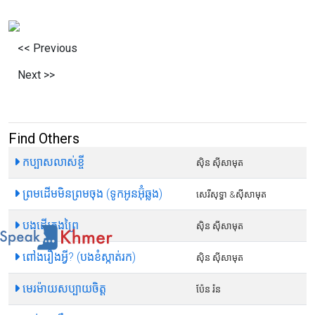
<< Previous
Next >>
Find Others
កប្បាសលាស់ខ្ចី
ស៊ិន ស៊ីសាមុត
ព្រមដើមមិនព្រមចុង (ទូកអូនអ៊ុំឆ្លង)
សេរីសុទ្ធា​ &ស៊ីសាមុត
បងដើរក្នុងព្រៃ
ស៊ិន ស៊ីសាមុត
ពៅងរឿងអ្វី? (បងខំស្កាត់រក)
ស៊ិន ស៊ីសាមុត
មេរម៉ាយសប្បាយចិត្ត
ប៉ែន រ៉ន