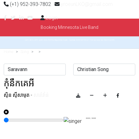
(+1) 952-393-7802
yroeunLKO@gmail.com
Login
Booking Minnesota Live Band
Get 40% OFF with the Pretty Big Deal Sale. Speak Khmer FAST for as low as $6/month
Home
Song
កុំនឹកគេអី
ស៊ិន ស៊ីសាមុត
-
សារ៉ាវ៉ាន់
00:00
/
00:00
Example range