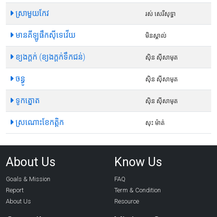
ស្រាមួយកែវ
រស់ សេរីសុទ្ធា
មានគីឡូផឹកស៊ីទេវើយ
មិនស្គាល់
ខ្យងក្តក់ (ខ្យងក្តក់ទឹកជន់)
ស៊ិន ស៊ីសាមុត
ចន្ធូ
ស៊ិន ស៊ីសាមុត
ទូកត្នោត
ស៊ិន ស៊ីសាមុត
ស្រណោះខែកត្តិក
សុះ ម៉ាត់
About Us
Know Us
Goals & Mission
FAQ
Report
Term & Condition
About Us
Resource