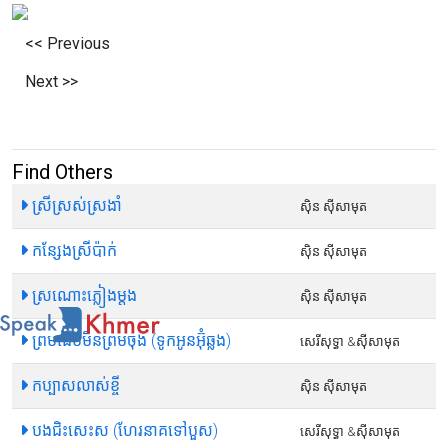
<< Previous
Next >>
Find Others
ស្រីស្រស់ស្រងាំ
ស៊ិន ស៊ីសាមុត
កន្សែងស្រីប៉ាក់
ស៊ិន ស៊ីសាមុត
ស្រណោះភ្លៀងម្តង
ស៊ិន ស៊ីសាមុត
ព្រមដើមមិនព្រមចុង (ទូកអូនអ៊ុំឆ្លង)
សេរីសុទ្ធា​ &ស៊ីសាមុត
កប្បាសលាស់ខ្ចី
ស៊ិន ស៊ីសាមុត
បងជិះសេះស (ហែរនាគទៅបួស)
សេរីសុទ្ធា​ &ស៊ីសាមុត