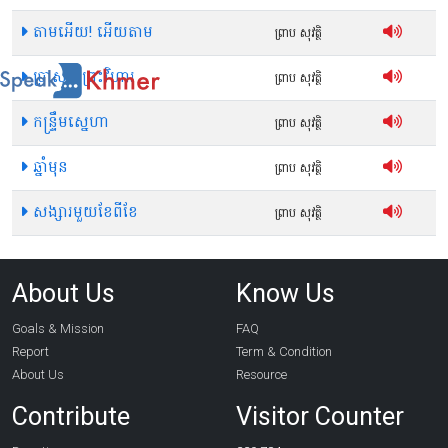
តាមអើយ! អើយតាម
ព្រាប សុវត្ថិ
ប្រាសាទព្រះវិហារ
ព្រាប សុវត្ថិ
កន្ទ្រឹមស្នេហា
ព្រាប សុវត្ថិ
ឆ្នាំមុន
ព្រាប សុវត្ថិ
សង្សារមួយខែពីខែ
ព្រាប សុវត្ថិ
About Us
Know Us
Goals & Mission
FAQ
Report
Term & Condition
About Us
Resource
Contribute
Visitor Counter